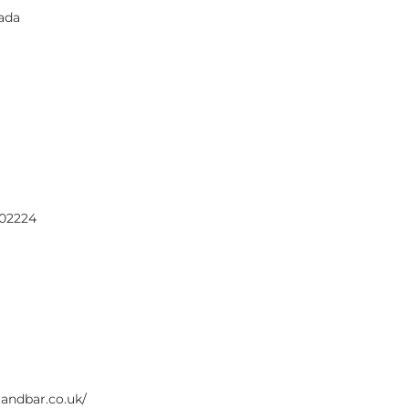
nada
102224
tandbar.co.uk/