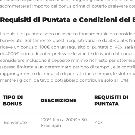
scommettere l’importo del bonus prima di poterlo prelevare co
Requisiti di Puntata e Condizioni del
I requisiti di puntata sono un aspetto fondamentale da consider
benvenuto. Solitamente, questi requisiti variano da 30x a 50x l’
riceve un bonus di 100€ con un requisito di puntata di 40x, sar
di 4000€ prima di poter prelevare le vincite derivanti dal bonus.
considerare includono il deposito minimo richiesto per ottenere i
(spesso limitata a un determinato periodo di tempo), e la contrib
raggiungimento dei requisiti di puntata (ad esempio, le slot ma
mentre i giochi da tavolo potrebbero contribuire solo al 10%).
TIPO DI
REQUISITI DI
DESCRIZIONE
BONUS
PUNTATA
100% fino a 200€ + 50
Benvenuto
40x
Free Spin