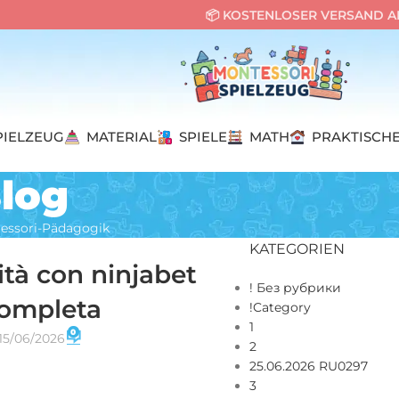
📦 KOSTENLOSER VERSAND AB
PIELZEUG
MATERIAL
SPIELE
MATH
PRAKTISCHE
log
essori-Pädagogik
KATEGORIEN
ità con ninjabet
! Без рубрики
 completa
!Category
1
0
15/06/2026
2
25.06.2026 RU0297
3