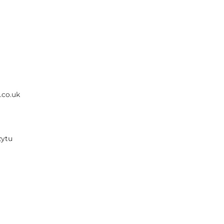
.co.uk
zytu