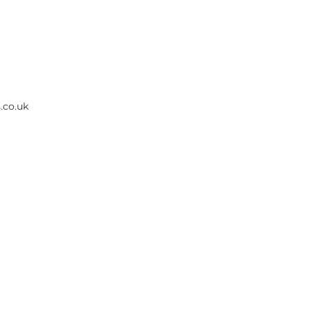
.co.uk