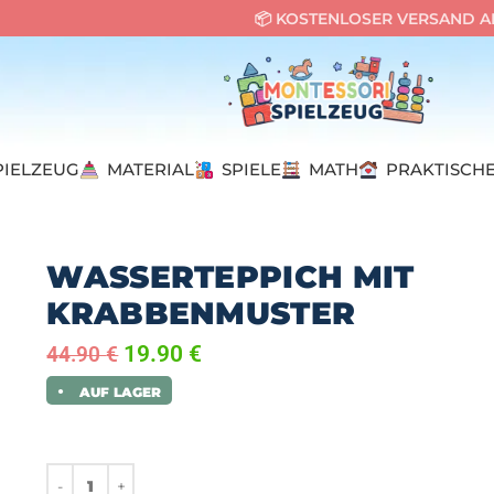
📦 KOSTENLOSER VERSAND AB
PIELZEUG
MATERIAL
SPIELE
MATH
PRAKTISCHE
pich mit Krabbenmuster
WASSERTEPPICH MIT
KRABBENMUSTER
19.90
€
44.90
€
AUF LAGER
●