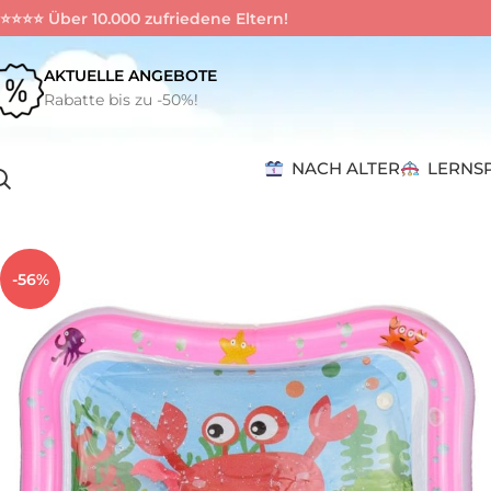
️⭐️⭐️⭐️⭐️ Über 10.000 zufriedene Eltern!
AKTUELLE ANGEBOTE
Rabatte bis zu -50%!
NACH ALTER
LERNS
Startseite
Montessori-Materialien
Spiele
Sinnesspiel
Wassertep
-56%