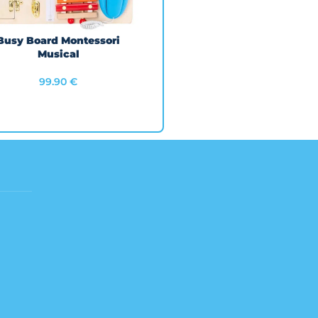
Busy Board Montessori
TERLESEN
Musical
99.90
€