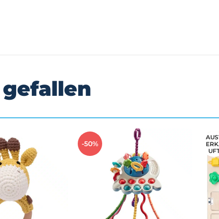
 gefallen
AUS
-50%
ERK
UF