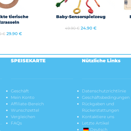
kte tierische
Baby-Sensorspielzeug
G WÄHLEN
IN DEN WARENKORB
WEI
lzrasseln
24.90
€
49.90
€
29.90
€
90
€
SPEISEKARTE
Nützliche Links
Geschäft
Datenschutzrichtlinie
Mein Konto
Geschäftsbedingungen
Affiliate-Bereich
Rückgaben und
Wunschzettel
Rückerstattungen
Vergleichen
Kontaktiere uns
FAQs
Letzte Artikel
Deutsch