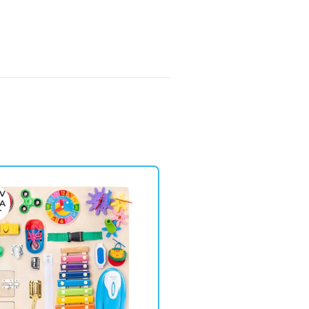
V
A
T