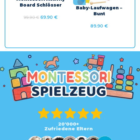
Board Schlösser
Baby-Laufwagen –
Bunt
69.90
€
99.90
€
89.90
€
20'000+
Zufriedene Eltern