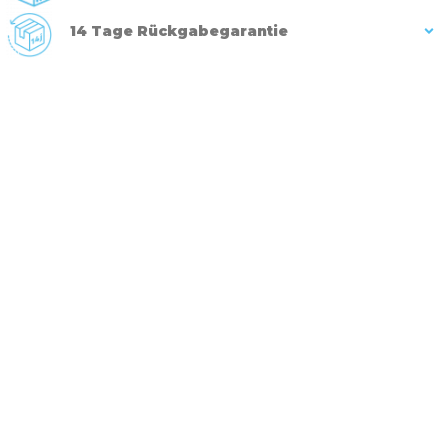
14 Tage Rückgabegarantie
Beschreibung
Geben Sie Ihrem Kind ein
lustiges Lauferlebnis mit dem
Baby Lauflernwagen - Kleiner
Korb
Lassen Sie Ihr Kind spielerisch die Freuden des Laufens
entdecken mit unserem
Lauflernwagen – Kleiner Korb
. Dieser
Lauflernwagen in Form eines kleinen Einkaufswagens ist das
ideale Hilfsmittel, um das Gleichgewicht und die Koordination
Ihres Sprösslings zu fördern.