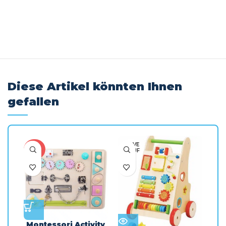
Kundenbewertungen
Diese Artikel könnten Ihnen
gefallen
AUSVE
AU
-30%
RKAUF
RK
T
Montessori Activity
B